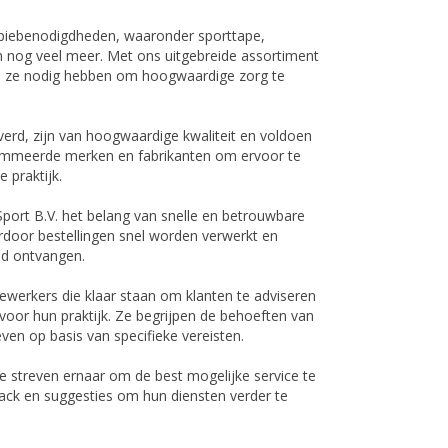
apiebenodigdheden, waaronder sporttape,
n nog veel meer. Met ons uitgebreide assortiment
ie ze nodig hebben om hoogwaardige zorg te
erd, zijn van hoogwaardige kwaliteit en voldoen
mmeerde merken en fabrikanten om ervoor te
 praktijk.
port B.V. het belang van snelle en betrouwbare
ardoor bestellingen snel worden verwerkt en
jd ontvangen.
erkers die klaar staan om klanten te adviseren
voor hun praktijk. Ze begrijpen de behoeften van
en op basis van specifieke vereisten.
e streven ernaar om de best mogelijke service te
back en suggesties om hun diensten verder te