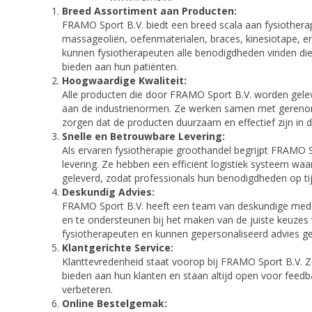
Breed Assortiment aan Producten:
FRAMO Sport B.V. biedt een breed scala aan fysiother
massageoliën, oefenmaterialen, braces, kinesiotape, e
kunnen fysiotherapeuten alle benodigdheden vinden d
bieden aan hun patiënten.
Hoogwaardige Kwaliteit:
Alle producten die door FRAMO Sport B.V. worden gelev
aan de industrienormen. Ze werken samen met gereno
zorgen dat de producten duurzaam en effectief zijn in de
Snelle en Betrouwbare Levering:
Als ervaren fysiotherapie groothandel begrijpt FRAMO S
levering. Ze hebben een efficiënt logistiek systeem wa
geleverd, zodat professionals hun benodigdheden op ti
Deskundig Advies:
FRAMO Sport B.V. heeft een team van deskundige medew
en te ondersteunen bij het maken van de juiste keuzes 
fysiotherapeuten en kunnen gepersonaliseerd advies gev
Klantgerichte Service:
Klanttevredenheid staat voorop bij FRAMO Sport B.V. Z
bieden aan hun klanten en staan altijd open voor feed
verbeteren.
Online Bestelgemak: