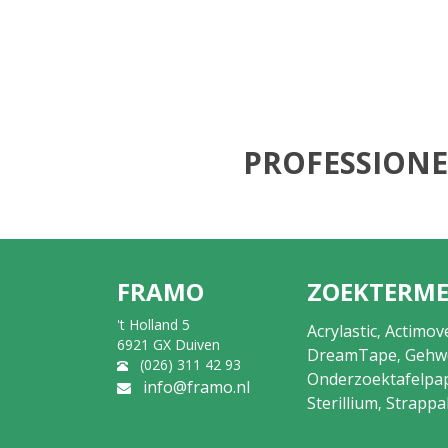
PROFESSIONE
FRAMO
ZOEKTERM
't Holland 5
Acrylastic
Actimov
,
6921 GX Duiven
DreamTape
Gehw
,
(026) 311 42 93
Onderzoektafelpa
info@framo.nl
Sterillium
Strappa
,