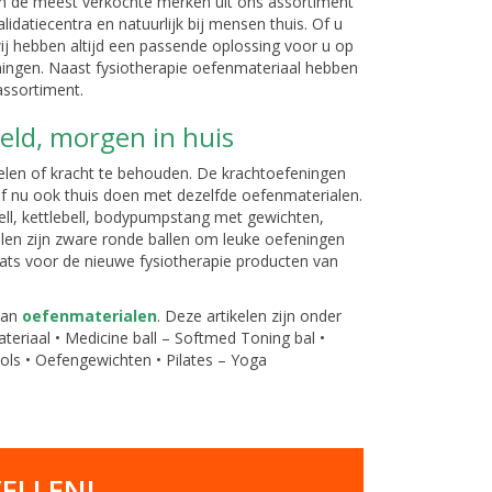
 de meest verkochte merken uit ons assortiment
lidatiecentra en natuurlijk bij mensen thuis. Of u
wij hebben altijd een passende oplossing voor u op
ingen. Naast fysiotherapie oefenmateriaal hebben
assortiment.
eld, morgen in huis
len of kracht te behouden. De krachtoefeningen
naf nu ook thuis doen met dezelfde oefenmaterialen.
ell, kettlebell, bodypumpstang met gewichten,
llen zijn zware ronde ballen om leuke oefeningen
ats voor de nieuwe fysiotherapie producten van
aan
oefenmaterialen
. Deze artikelen zijn onder
eriaal • Medicine ball – Softmed Toning bal •
ols • Oefengewichten • Pilates – Yoga
TELLEN!