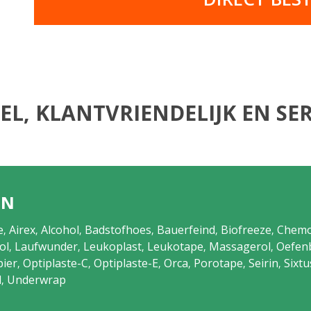
EL, KLANTVRIENDELIJK EN SER
EN
e
Airex
Alcohol
Badstofhoes
Bauerfeind
Biofreeze
Chem
,
,
,
,
,
,
ol
Laufwunder
Leukoplast
Leukotape
Massagerol
Oefen
,
,
,
,
,
pier
Optiplaste-C
Optiplaste-E
Orca
Porotape
Seirin
Sixtu
,
,
,
,
,
,
l
Underwrap
,