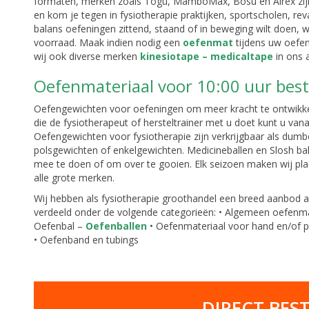
formaten, merken zoals Togu, MamboMax, Bosu en Airex zijn
en kom je tegen in fysiotherapie praktijken, sportscholen, reva
balans oefeningen zittend, staand of in beweging wilt doen, 
voorraad. Maak indien nodig een
oefenmat
tijdens uw oefen
wij ook diverse merken
kinesiotape – medicaltape
in ons 
Oefenmateriaal voor 10:00 uur best
Oefengewichten voor oefeningen om meer kracht te ontwikke
die de fysiotherapeut of hersteltrainer met u doet kunt u va
Oefengewichten voor fysiotherapie zijn verkrijgbaar als dumb
polsgewichten of enkelgewichten. Medicineballen en Slosh ba
mee te doen of om over te gooien. Elk seizoen maken wij pla
alle grote merken.
Wij hebben als fysiotherapie groothandel een breed aanbod 
verdeeld onder de volgende categorieën: • Algemeen oefenmat
Oefenbal –
Oefenballen
• Oefenmateriaal voor hand en/of p
• Oefenband en tubings
DIRECT BES