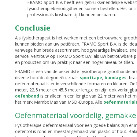
FRAMO Sport B.V. heeft een gebruiksvriendelijke webs
fysiotherapiebenodigdheden kunnen bestellen. Het onlin
professionals kostbare tijd kunnen besparen.
Conclusie
Als fysiotherapeut is het werken met een betrouwbare groot
kunnen bieden aan uw patiënten. FRAMO Sport B.V. is de idea
vanwege hun brede assortiment, hoogwaardige kwaliteit, snell
service. Vertrouw op FRAMO Sport B.V. als uw betrouwbare p
en producten om uw praktijk naar een hoger niveau te tillen.
FRAMO is één van de bekendste fysiotherapie groothandelare
diverse hoofdcategorieën, zoals
sporttape
,
bandages
, bra
oefenmateriaal is er in verschillende formaten en kleuren. Oef
meter, 22,5 meter en 45,5 meter lengte en zijn ook verkrijgbaar
oefenband
is er alleen in een lengte van 22 meter van het
het merk MamboMax van MSD-Europe. Alle
oefenmaterial
Oefenmateriaal voordelig, gemakkeli
Fysiotherapie oefenmateriaal voor een goede balans zijn er i
oefentol is rond en meestal gemaakt van plastic of hout. Ba