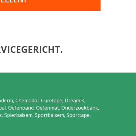
VICEGERICHT.
oderm
Chemodol
Curetape
Dream K
,
,
,
,
bal
Oefenband
Oefenmat
Onderzoekbank
,
,
,
,
s
Spierbalsem
Sportbalsem
Sporttape
,
,
,
,