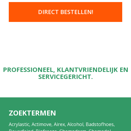
DIRECT BESTELLEN!
PROFESSIONEEL, KLANTVRIENDELIJK EN
SERVICEGERICHT.
ZOEKTERMEN
Acrylastic
Actimove
Airex
Alcohol
Badstofhoes
,
,
,
,
,