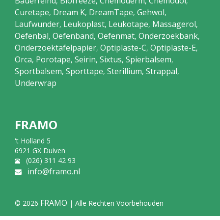
Bauerfeind
Biofreeze
Chemoderm
Chemodol
,
,
,
,
Curetape
Dream K
DreamTape
Gehwol
,
,
,
,
Laufwunder
Leukoplast
Leukotape
Massagerol
,
,
,
,
Oefenbal
Oefenband
Oefenmat
Onderzoekbank
,
,
,
,
Onderzoektafelpapier
Optiplaste-C
Optiplaste-E
,
,
,
Orca
Porotape
Seirin
Sixtus
Spierbalsem
,
,
,
,
,
Sportbalsem
Sporttape
Sterillium
Strappal
,
,
,
,
Underwrap
FRAMO
't Holland 5
6921 GX Duiven
(026) 311 42 93
info@framo.nl
FRAMO
© 2026
| Alle Rechten Voorbehouden